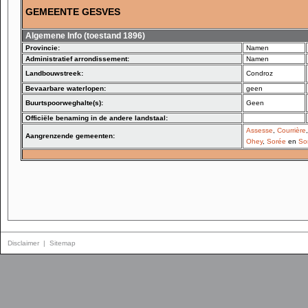
GEMEENTE GESVES
Algemene Info (toestand 1896)
Provincie:
Namen
Administratief arrondissement:
Namen
Landbouwstreek:
Condroz
Bevaarbare waterlopen:
geen
Buurtspoorweghalte(s):
Geen
Officiële benaming in de andere landstaal:
Assesse
,
Courrière
Aangrenzende gemeenten:
Ohey
,
Sorée
en
So
Disclaimer
|
Sitemap