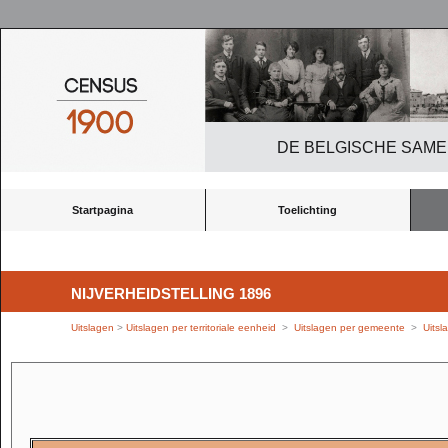
DE BELGISCHE SAME
Startpagina
Toelichting
NIJVERHEIDSTELLING 1896
Uitslagen
>
Uitslagen per territoriale eenheid
>
Uitslagen per gemeente
>
Uits