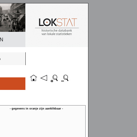
EN
n
- gegevens in oranje zijn aanklikbaar -