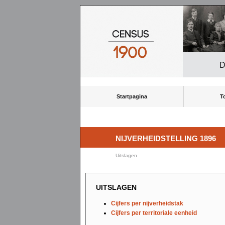
D
Startpagina
T
NIJVERHEIDSTELLING 1896
Uitslagen
UITSLAGEN
Cijfers per nijverheidstak
Cijfers per territoriale eenheid