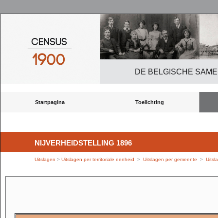
DE BELGISCHE SAME
Startpagina
Toelichting
NIJVERHEIDSTELLING 1896
Uitslagen
>
Uitslagen per territoriale eenheid
>
Uitslagen per gemeente
>
Uitsl