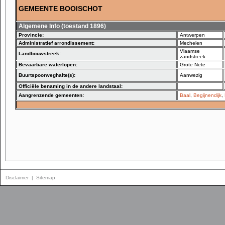
GEMEENTE BOOISCHOT
Algemene Info (toestand 1896)
Provincie:
Antwerpen
Administratief arrondissement:
Mechelen
Vlaamse
Landbouwstreek:
zandstreek
Bevaarbare waterlopen:
Grote Nete
Buurtspoorweghalte(s):
Aanwezig
Officiële benaming in de andere landstaal:
Aangrenzende gemeenten:
Baal
,
Begijnendijk
,
Disclaimer
|
Sitemap