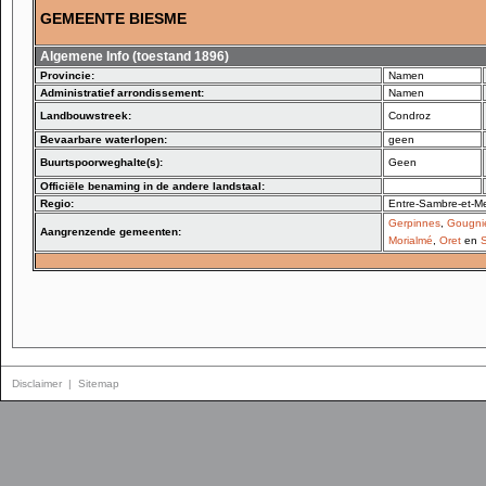
GEMEENTE BIESME
Algemene Info (toestand 1896)
Provincie:
Namen
Administratief arrondissement:
Namen
Landbouwstreek:
Condroz
Bevaarbare waterlopen:
geen
Buurtspoorweghalte(s):
Geen
Officiële benaming in de andere landstaal:
Regio:
Entre-Sambre-et-M
Gerpinnes
,
Gougni
Aangrenzende gemeenten:
Morialmé
,
Oret
en
Disclaimer
|
Sitemap