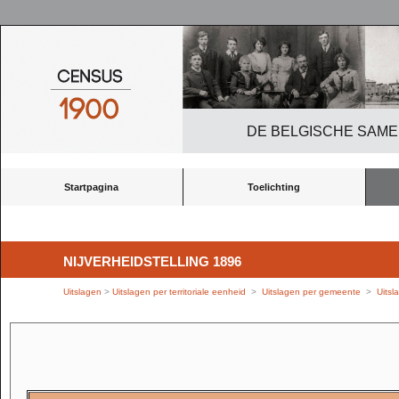
DE BELGISCHE SAME
Startpagina
Toelichting
NIJVERHEIDSTELLING 1896
Uitslagen
>
Uitslagen per territoriale eenheid
>
Uitslagen per gemeente
>
Uits