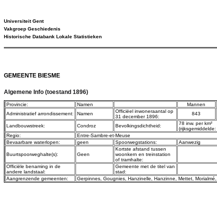
Universiteit Gent
Vakgroep Geschiedenis
Historische Databank Lokale Statistieken
GEMEENTE BIESME
Algemene Info (toestand 1896)
Provincie:
Namen
Mannen
Officiëel inwoneraantal op
Administratief arrondissement:
Namen
843
31 december 1896:
78 inw. per km²
Landbouwstreek:
Condroz
Bevolkingsdichtheid:
(rijksgemiddelde:
Regio:
Entre-Sambre-et-Meuse
Bevaarbare waterlopen:
geen
Spoorwegstations:
Aanwezig
Kortste afstand tussen
Buurtspoorweghalte(s):
Geen
woonkern en treinstation
of tramhalte:
Officiële benaming in de
Gemeente met de titel van
andere landstaal:
stad:
Aangrenzende gemeenten:
Gerpinnes
,
Gougnies
,
Hanzinelle
,
Hanzinne
,
Mettet
,
Morialmé