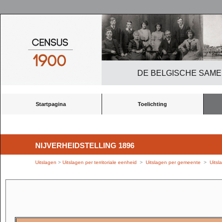
DE BELGISCHE SAME
Startpagina
Toelichting
NIJVERHEIDSTELLING 1896
Uitslagen
>
Uitslagen per territoriale eenheid
>
Uitslagen per gemeente
>
Uits