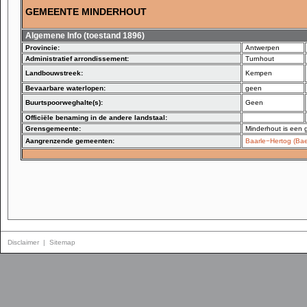
GEMEENTE MINDERHOUT
Algemene Info (toestand 1896)
Provincie:
Antwerpen
Administratief arrondissement:
Turnhout
Landbouwstreek:
Kempen
Bevaarbare waterlopen:
geen
Buurtspoorweghalte(s):
Geen
Officiële benaming in de andere landstaal:
Grensgemeente:
Minderhout is een
Aangrenzende gemeenten:
Baarle−Hertog (Bae
Disclaimer
|
Sitemap