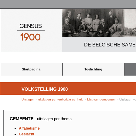
DE BELGISCHE SAME
Startpagina
Toelichting
VOLKSTELLING 1900
Uitslagen
>
uitslagen per territoriale eenheid
>
Lijst van gemeenten
> Uitslagen v
GEMEENTE
- uitslagen per thema
Alfabetisme
Geslacht