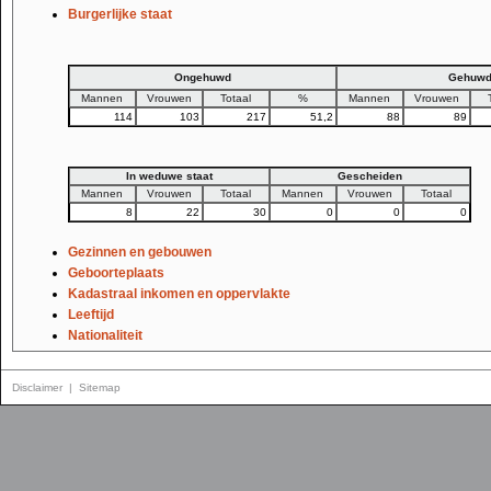
Burgerlijke staat
Ongehuwd
Gehuw
Mannen
Vrouwen
Totaal
%
Mannen
Vrouwen
114
103
217
51,2
88
89
In weduwe staat
Gescheiden
Mannen
Vrouwen
Totaal
Mannen
Vrouwen
Totaal
8
22
30
0
0
0
Gezinnen en gebouwen
Geboorteplaats
Kadastraal inkomen en oppervlakte
Leeftijd
Nationaliteit
Gesproken landstalen (alle leeftijden)
Gesproken landstalen (15 jaar en ouder)
Disclaimer
|
Sitemap