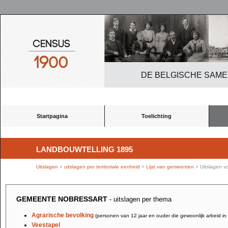
DE BELGISCHE SAME
Startpagina
Toelichting
LANDBOUWTELLING 1895
Uitslagen
>
uitslagen per territoriale eenheid
>
Lijst van gemeenten
> Uitslagen v
GEMEENTE NOBRESSART
- uitslagen per thema
Agrarische bevolking
(personen van 12 jaar en ouder die gewoonlijk arbeid in
Veestapel