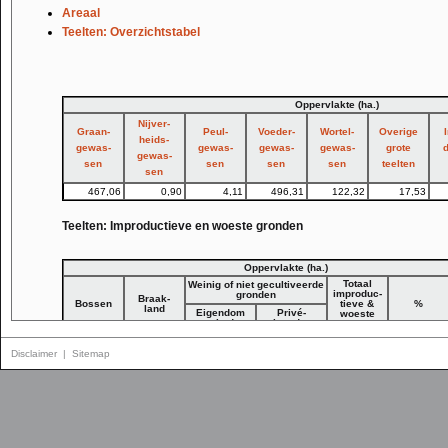
Areaal
Teelten: Overzichtstabel
Oppervlakte (ha.)
Nijver-
Graan-
Peul-
Voeder-
Wortel-
Overige
heids-
gewas-
gewas-
gewas-
gewas-
grote
d
gewas-
sen
sen
sen
sen
teelten
sen
467,06
0,90
4,11
496,31
122,32
17,53
Teelten: Improductieve en woeste gronden
Oppervlakte (ha.)
Totaal
Weinig of niet gecultiveerde
improduc-
gronden
Braak-
Bossen
tieve &
%
land
Eigendom
Privé-
woeste
overheden
eigendom
gronden
168,83
87,86
146,71
106,14
509,54
31,5
Disclaimer
|
Sitemap
Landbouwexploitaties naar bezitsstructuur
Gemiddelde daglonen voor landarbeiders
Gemiddelde grondprijzen