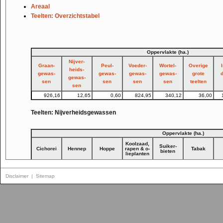
Areaal
Teelten: Overzichtstabel
Oppervlakte (ha.)
Nijver-
Graan-
Peul-
Voeder-
Wortel-
Overige
heids-
gewas-
gewas-
gewas-
gewas-
grote
d
gewas-
sen
sen
sen
sen
teelten
sen
926,16
12,65
0,60
824,95
340,12
36,00
Teelten: Nijverheidsgewassen
Oppervlakte (ha.)
Koolzaad,
Suiker-
Cichorei
Hennep
Hoppe
rapen & o-
Tabak
bieten
lieplanten
0,00
0,60
0,00
10,36
0,82
0,00
Disclaimer
|
Sitemap
Landbouwexploitaties naar bezitsstructuur
Gemiddelde daglonen voor landarbeiders
Gemiddelde grondprijzen