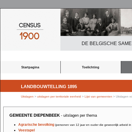
DE BELGISCHE SAME
Startpagina
Toelichting
LANDBOUWTELLING 1895
Uitslagen
>
uitslagen per territoriale eenheid
>
Lijst van gemeenten
> Uitslagen 
GEMEENTE DIEPENBEEK
- uitslagen per thema
Agrarische bevolking
(personen van 12 jaar en ouder die gewoonlijk arbeid in
Veestapel