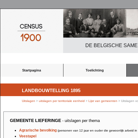
DE BELGISCHE SAME
Startpagina
Toelichting
LANDBOUWTELLING 1895
Uitslagen
>
uitslagen per territoriale eenheid
>
Lijst van gemeenten
> Uitslagen v
GEMEENTE LIEFERINGE
- uitslagen per thema
Agrarische bevolking
(personen van 12 jaar en ouder die gewoonlijk arbeid in
Veestapel