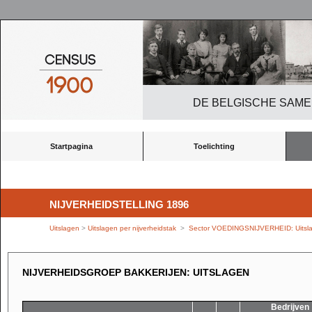
DE BELGISCHE SAME
Startpagina
Toelichting
NIJVERHEIDSTELLING 1896
Uitslagen
>
Uitslagen per nijverheidstak
>
Sector VOEDINGSNIJVERHEID: Uitsla
NIJVERHEIDSGROEP BAKKERIJEN: UITSLAGEN
Bedrijven