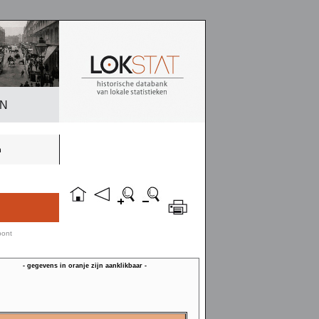
EN
n
pont
- gegevens in oranje zijn aanklikbaar -