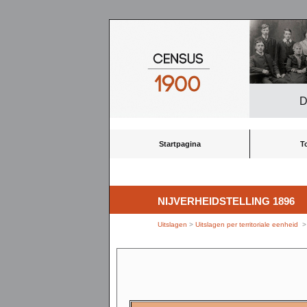
D
Startpagina
T
NIJVERHEIDSTELLING 1896
Uitslagen
>
Uitslagen per territoriale eenheid