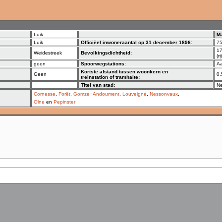
Luik
M
Luik
Officiëel inwoneraantal op 31 december 1896:
7
17
Weidestreek
Bevolkingsdichtheid:
(r
geen
Spoorwegstations:
A
Kortste afstand tussen woonkern en
Geen
0.
treinstation of tramhalte:
Titel van stad:
N
Cornesse
,
Forêt
,
Gomzé−Andoument
,
Louveigné
,
Nessonvaux
,
Olne
en
Pepinster