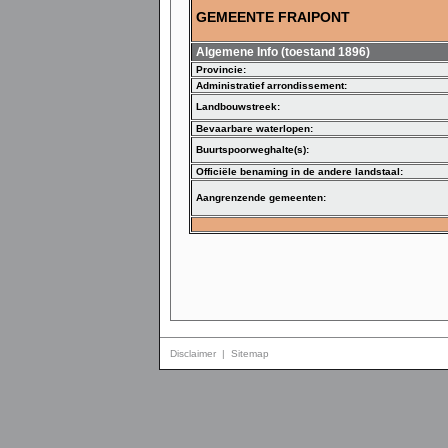
GEMEENTE FRAIPONT
Algemene Info (toestand 1896)
Provincie:
Administratief arrondissement:
Landbouwstreek:
Bevaarbare waterlopen:
Buurtspoorweghalte(s):
Officiële benaming in de andere landstaal:
Aangrenzende gemeenten:
Disclaimer
|
Sitemap