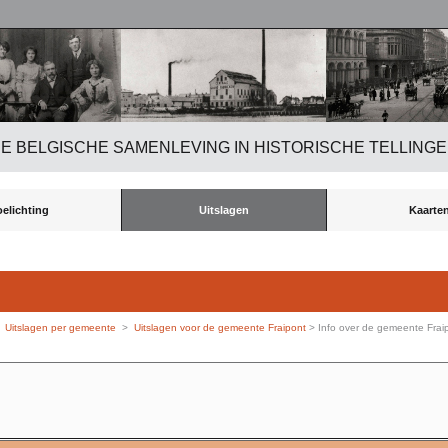
E BELGISCHE SAMENLEVING IN HISTORISCHE TELLING
oelichting
Uitslagen
Kaarte
>
Uitslagen per gemeente
>
Uitslagen voor de gemeente Fraipont
> Info over de gemeente Frai