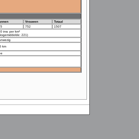
annen
Vrouwen
Totaal
55
752
1507
0 inw. per km²
ijksgemiddelde: 221)
anwezig
5 km
ee