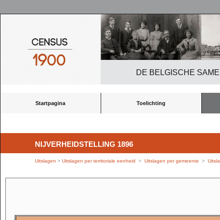
DE BELGISCHE SAME
Startpagina
Toelichting
NIJVERHEIDSTELLING 1896
Uitslagen
>
Uitslagen per territoriale eenheid
>
Uitslagen per gemeente
>
Uits