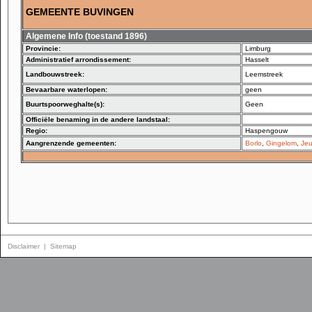
GEMEENTE BUVINGEN
Algemene Info (toestand 1896)
Provincie:
Limburg
Administratief arrondissement:
Hasselt
Landbouwstreek:
Leemstreek
Bevaarbare waterlopen:
geen
Buurtspoorweghalte(s):
Geen
Officiële benaming in de andere landstaal:
Regio:
Haspengouw
Aangrenzende gemeenten:
Borlo
,
Gingelom
,
Jeu
Disclaimer
|
Sitemap