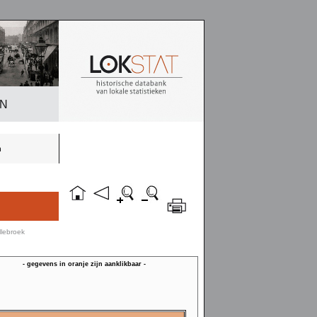
EN
n
llebroek
- gegevens in oranje zijn aanklikbaar -