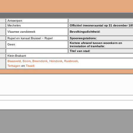
Antwerpen
Mechelen
Officiëel inwoneraantal op 31 december 18
Vlaamse zandstreek
Bevolkingsdichtheid:
Rupel en kanaal Brussel − Rupel
Spoorwegstations:
Kortste afstand tussen woonkern en
Geen
treinstation of tramhalte:
Titel van stad:
Klein-Brabant
Blaasveld
,
Boom
,
Breendonk
,
Heindonk
,
Ruisbroek
,
Terhagen
en
Tisselt