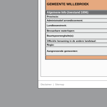
GEMEENTE WILLEBROEK
Algemene Info (toestand 1896)
Provincie:
Administratief arrondissement:
Landbouwstreek:
Bevaarbare waterlopen:
Buurtspoorweghalte(s):
Officiële benaming in de andere landstaal:
Regio:
Aangrenzende gemeenten:
Disclaimer
|
Sitemap