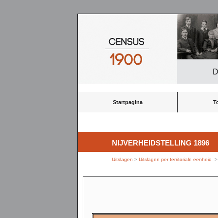
D
Startpagina
T
NIJVERHEIDSTELLING 1896
Uitslagen
>
Uitslagen per territoriale eenheid