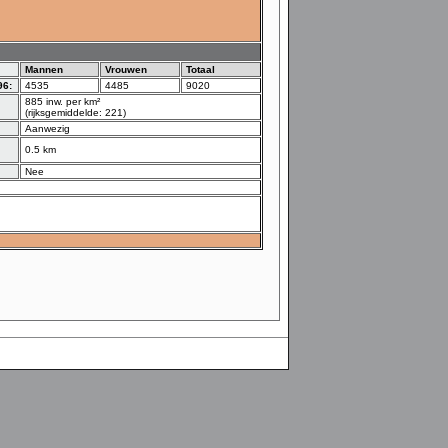
Mannen
Vrouwen
Totaal
96:
4535
4485
9020
885 inw. per km²
(rijksgemiddelde: 221)
Aanwezig
0.5 km
Nee