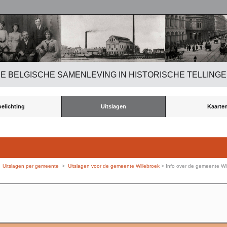
E BELGISCHE SAMENLEVING IN HISTORISCHE TELLING
oelichting
Uitslagen
Kaarte
>
Uitslagen per gemeente
>
Uitslagen voor de gemeente Willebroek
> Info over de gemeente Wi