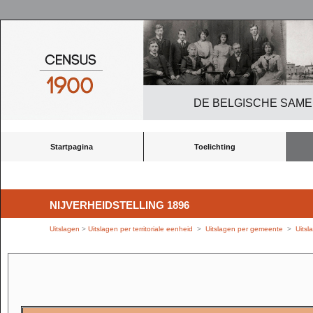
DE BELGISCHE SAME
Startpagina
Toelichting
NIJVERHEIDSTELLING 1896
Uitslagen
>
Uitslagen per territoriale eenheid
>
Uitslagen per gemeente
>
Uitsl