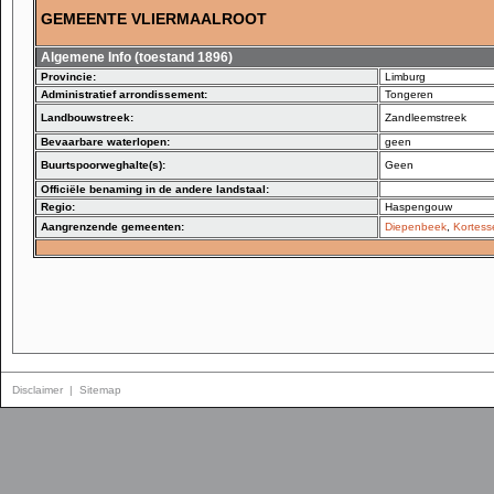
GEMEENTE VLIERMAALROOT
Algemene Info (toestand 1896)
Provincie:
Limburg
Administratief arrondissement:
Tongeren
Landbouwstreek:
Zandleemstreek
Bevaarbare waterlopen:
geen
Buurtspoorweghalte(s):
Geen
Officiële benaming in de andere landstaal:
Regio:
Haspengouw
Aangrenzende gemeenten:
Diepenbeek
,
Kortes
Disclaimer
|
Sitemap