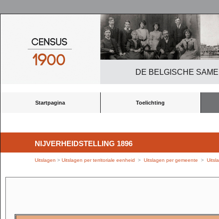
DE BELGISCHE SAME
Startpagina
Toelichting
NIJVERHEIDSTELLING 1896
Uitslagen
>
Uitslagen per territoriale eenheid
>
Uitslagen per gemeente
>
Uitsl