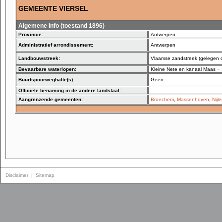
GEMEENTE VIERSEL
Algemene Info (toestand 1896)
Provincie:
Antwerpen
Administratief arrondissement:
Antwerpen
Landbouwstreek:
Vlaamse zandstreek (gelegen 
Bevaarbare waterlopen:
Kleine Nete en kanaal Maas −
Buurtspoorweghalte(s):
Geen
Officiële benaming in de andere landstaal:
Aangrenzende gemeenten:
Broechem
,
Massenhoven
,
Nijl
Disclaimer
|
Sitemap