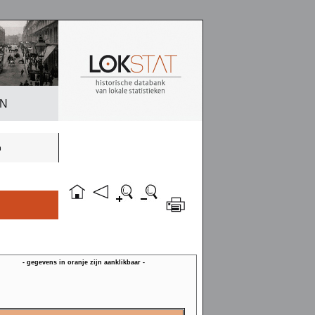
EN
n
- gegevens in oranje zijn aanklikbaar -