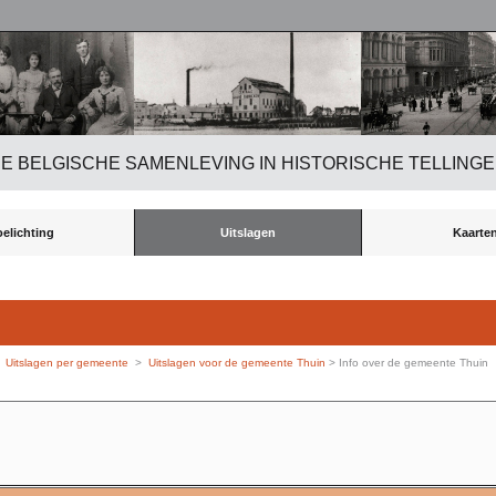
E BELGISCHE SAMENLEVING IN HISTORISCHE TELLING
oelichting
Uitslagen
Kaarte
>
Uitslagen per gemeente
>
Uitslagen voor de gemeente Thuin
> Info over de gemeente Thuin