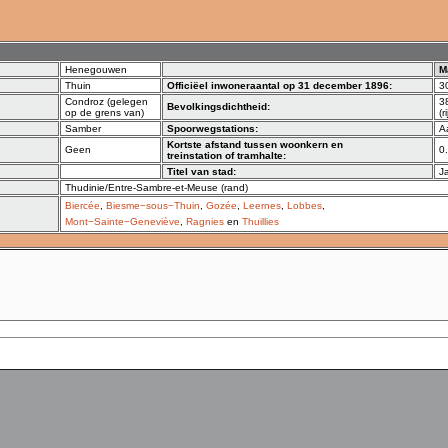
Henegouwen
M
Thuin
Officiëel inwoneraantal op 31 december 1896:
3
Condroz (gelegen
3
Bevolkingsdichtheid:
op de grens van)
(
Samber
Spoorwegstations:
A
Kortste afstand tussen woonkern en
Geen
0
treinstation of tramhalte:
Titel van stad:
J
Thudinie/Entre-Sambre-et-Meuse (rand)
Biercée
,
Biesme−sous−Thuin
,
Gozée
,
Leernes
,
Lobbes
,
Mont−Sainte−Geneviève
,
Ragnies
en
Thuillies