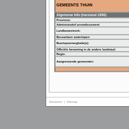
GEMEENTE THUIN
Algemene Info (toestand 1896)
Provincie:
Administratief arrondissement:
Landbouwstreek:
Bevaarbare waterlopen:
Buurtspoorweghalte(s):
Officiële benaming in de andere landstaal:
Regio:
Aangrenzende gemeenten:
Disclaimer
|
Sitemap