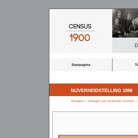
D
Startpagina
T
NIJVERHEIDSTELLING 1896
Uitslagen
>
Uitslagen per territoriale eenheid