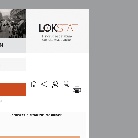
EN
n
ur
- gegevens in oranje zijn aanklikbaar -