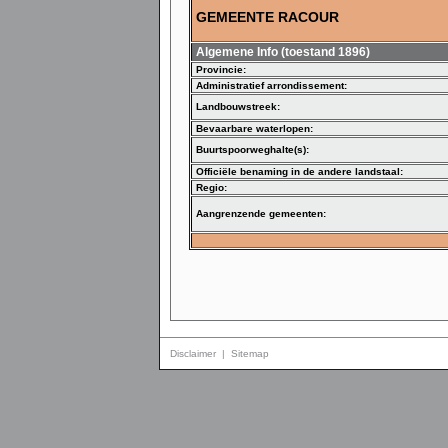
GEMEENTE RACOUR
Algemene Info (toestand 1896)
Provincie:
Administratief arrondissement:
Landbouwstreek:
Bevaarbare waterlopen:
Buurtspoorweghalte(s):
Officiële benaming in de andere landstaal:
Regio:
Aangrenzende gemeenten:
Disclaimer
|
Sitemap