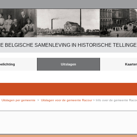
E BELGISCHE SAMENLEVING IN HISTORISCHE TELLING
oelichting
Uitslagen
Kaarte
>
Uitslagen per gemeente
>
Uitslagen voor de gemeente Racour
> Info over de gemeente Raco