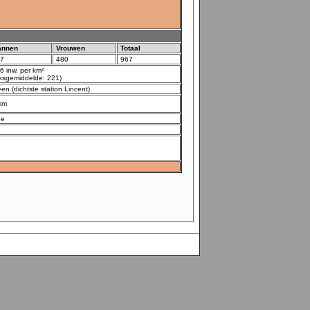
annen
Vrouwen
Totaal
7
480
967
6 inw. per km²
ijksgemiddelde: 221)
en (dichtste station Lincent)
km
ee