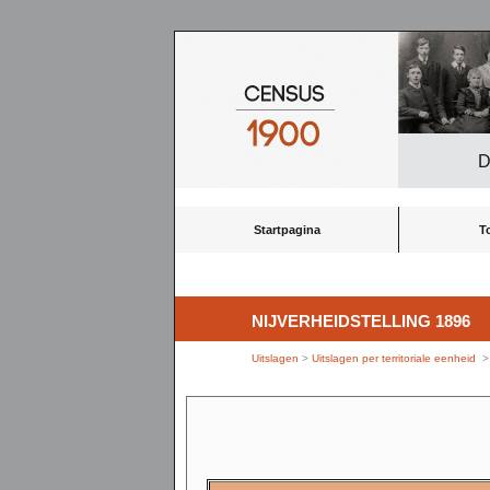
D
Startpagina
T
NIJVERHEIDSTELLING 1896
Uitslagen
>
Uitslagen per territoriale eenheid