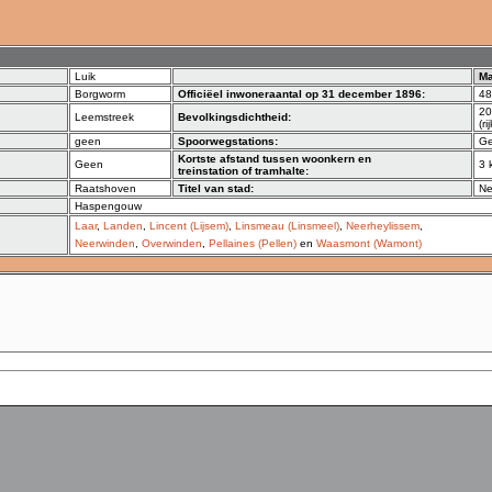
Luik
M
Borgworm
Officiëel inwoneraantal op 31 december 1896:
48
20
Leemstreek
Bevolkingsdichtheid:
(r
geen
Spoorwegstations:
Ge
Kortste afstand tussen woonkern en
Geen
3 
treinstation of tramhalte:
Raatshoven
Titel van stad:
N
Haspengouw
Laar
,
Landen
,
Lincent (Lijsem)
,
Linsmeau (Linsmeel)
,
Neerheylissem
,
Neerwinden
,
Overwinden
,
Pellaines (Pellen)
en
Waasmont (Wamont)