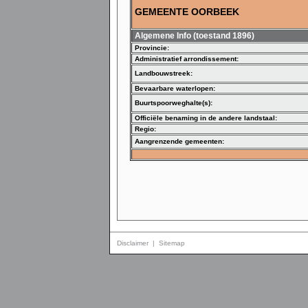
GEMEENTE OORBEEK
Algemene Info (toestand 1896)
Provincie:
Administratief arrondissement:
Landbouwstreek:
Bevaarbare waterlopen:
Buurtspoorweghalte(s):
Officiële benaming in de andere landstaal:
Regio:
Aangrenzende gemeenten:
Disclaimer
|
Sitemap