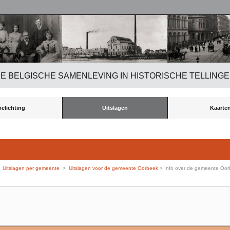
E BELGISCHE SAMENLEVING IN HISTORISCHE TELLING
oelichting
Uitslagen
Kaarte
>
Uitslagen per gemeente
>
Uitslagen voor de gemeente Oorbeek
> Info over de gemeente Oo