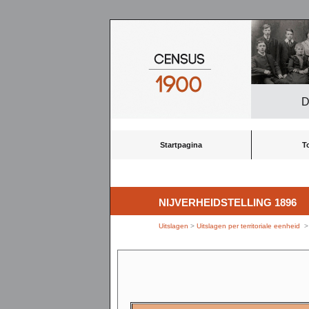
D
Startpagina
T
NIJVERHEIDSTELLING 1896
Uitslagen
>
Uitslagen per territoriale eenheid