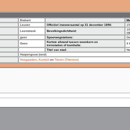
Brabant
M
Leuven
Officiëel inwoneraantal op 31 december 1896:
15
10
Leemstreek
Bevolkingsdichtheid:
(r
geen
Spoorwegstations:
Ge
Kortste afstand tussen woonkern en
Geen
4 
treinstation of tramhalte:
Titel van stad:
N
Haspengouw (rand)
Hoegaarden
,
Kumtich
en
Tienen (Tirlemont)