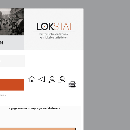
EN
n
rbeek
- gegevens in oranje zijn aanklikbaar -