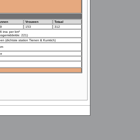
annen
Vrouwen
Totaal
9
153
312
6 inw. per km²
ijksgemiddelde: 221)
en (dichtste station Tienen & Kumtich)
km
ee