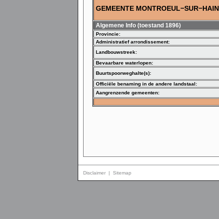
GEMEENTE MONTROEUL−SUR−HAIN
Algemene Info (toestand 1896)
Provincie:
Administratief arrondissement:
Landbouwstreek:
Bevaarbare waterlopen:
Buurtspoorweghalte(s):
Officiële benaming in de andere landstaal:
Aangrenzende gemeenten:
Disclaimer
|
Sitemap