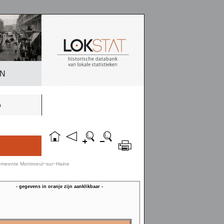
EN
n
gemeente Montroeul−sur−Haine
- gegevens in oranje zijn aanklikbaar -