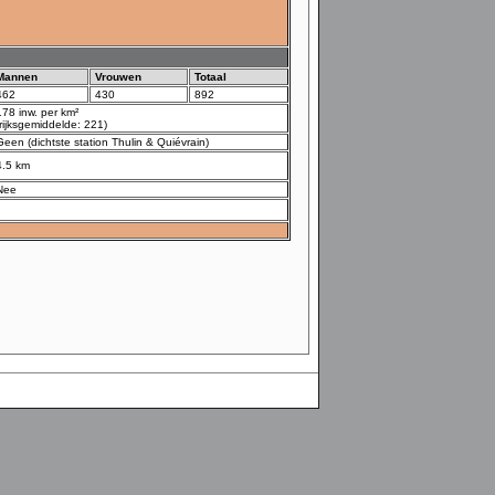
Mannen
Vrouwen
Totaal
462
430
892
178 inw. per km²
(rijksgemiddelde: 221)
Geen (dichtste station Thulin & Quiévrain)
4.5 km
Nee