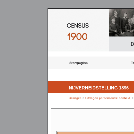
D
Startpagina
T
NIJVERHEIDSTELLING 1896
Uitslagen
>
Uitslagen per territoriale eenheid