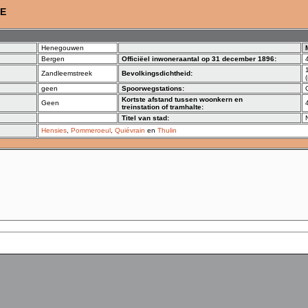
E
Henegouwen
Bergen
Officiëel inwoneraantal op 31 december 1896:
Zandleemstreek
Bevolkingsdichtheid:
geen
Spoorwegstations:
Kortste afstand tussen woonkern en
Geen
treinstation of tramhalte:
Titel van stad:
Hensies
,
Pommeroeul
,
Quiévrain
en
Thulin