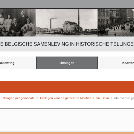
E BELGISCHE SAMENLEVING IN HISTORISCHE TELLING
oelichting
Uitslagen
Kaarte
>
Uitslagen per gemeente
>
Uitslagen voor de gemeente Montroeul−sur−Haine
> Info over de 