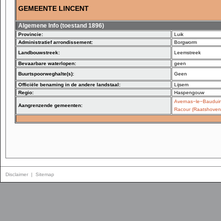
GEMEENTE LINCENT
Algemene Info (toestand 1896)
Provincie:
Luik
Administratief arrondissement:
Borgworm
Landbouwstreek:
Leemstreek
Bevaarbare waterlopen:
geen
Buurtspoorweghalte(s):
Geen
Officiële benaming in de andere landstaal:
Lijsem
Regio:
Haspengouw
Avernas−le−Baudui
Aangrenzende gemeenten:
Racour (Raatshoven
Disclaimer
|
Sitemap