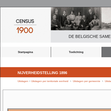
DE BELGISCHE SAME
Startpagina
Toelichting
NIJVERHEIDSTELLING 1896
Uitslagen
>
Uitslagen per territoriale eenheid
>
Uitslagen per gemeente
>
Uitsl