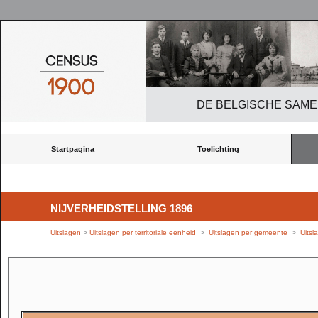
DE BELGISCHE SAME
Startpagina
Toelichting
NIJVERHEIDSTELLING 1896
Uitslagen
>
Uitslagen per territoriale eenheid
>
Uitslagen per gemeente
>
Uitsl