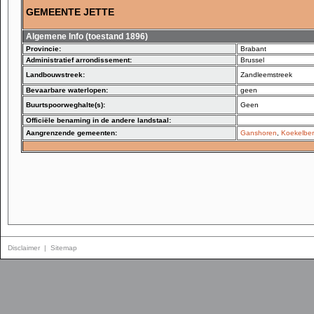
GEMEENTE JETTE
Algemene Info (toestand 1896)
Provincie:
Brabant
Administratief arrondissement:
Brussel
Landbouwstreek:
Zandleemstreek
Bevaarbare waterlopen:
geen
Buurtspoorweghalte(s):
Geen
Officiële benaming in de andere landstaal:
Aangrenzende gemeenten:
Ganshoren
,
Koekelbe
Disclaimer
|
Sitemap