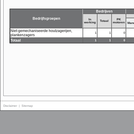
Bedrijven
Bedrijfsgroepen
In
PK
Totaal
werking
motoren
Man
Niet-gemechaniseerde houtzagerijen,
1
1
0
plankenzagers
Totaal
1
1
0
Disclaimer
|
Sitemap