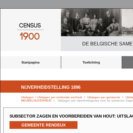
DE BELGISCHE SAME
Startpagina
Toelichting
NIJVERHEIDSTELLING 1896
Uitslagen
>
Uitslagen per territoriale eenheid
>
Uitslagen per gemeente
>
Uitsl
MEUBELNIJVERHEID
> Uitslagen per nijverheidsgroep voor de subsector Zage
SUBSECTOR ZAGEN EN VOORBEREIDEN VAN HOUT: UITSL
GEMEENTE RENDEUX