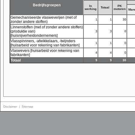
Bedrijfsgroepen
In
PK
Totaal
werking
motoren
Man
Gemechaniseerde vlasweverijen (met of
1
1
30
zonder andere stoffen)
Linnenstoffen (met of zonder andere stoffen)
(produktie van)
3
3
0
[huisnijverheidondernemers]
Vlasspinnners, -afwikkelaars, -twijnders
1
1
0
[huisarbeid voor rekening van fabrikanten]
Vlaswevers [huisarbeid voor rekening van
4
4
0
fabrikanten]
Totaal
9
9
30
Disclaimer
|
Sitemap