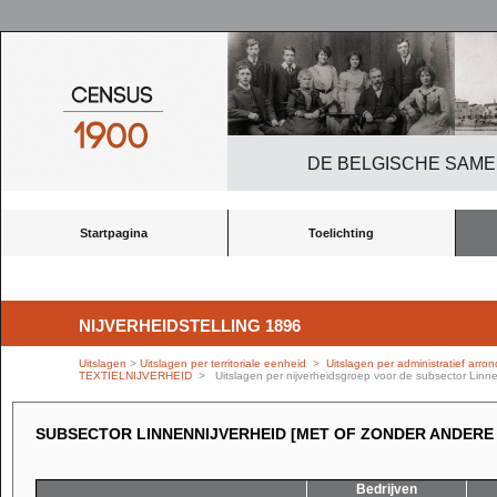
DE BELGISCHE SAME
Startpagina
Toelichting
NIJVERHEIDSTELLING 1896
Uitslagen
>
Uitslagen per territoriale eenheid
>
Uitslagen per administratief arro
TEXTIELNIJVERHEID
> Uitslagen per nijverheidsgroep voor de subsector Linnen
SUBSECTOR LINNENNIJVERHEID [MET OF ZONDER ANDERE 
Bedrijven