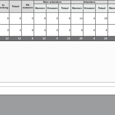
Niet−arbeiders
Arbeiders
In
PK
Totaal
erking
motoren
Mannen
Vrouwen
Totaal
Mannen
Vrouwen
Totaal
Man
9
9
0
9
0
9
14
4
18
3
3
6
3
0
3
6
0
6
12
12
6
12
0
12
20
4
24