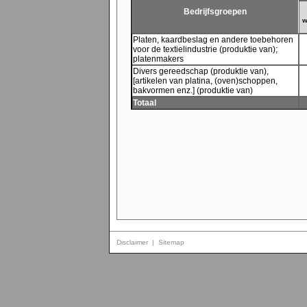
Bedrijfsgroepen
w
Platen, kaardbeslag en andere toebehoren
voor de textielindustrie (produktie van);
platenmakers
Divers gereedschap (produktie van),
[artikelen van platina, (oven)schoppen,
bakvormen enz.] (produktie van)
Totaal
Disclaimer
|
Sitemap