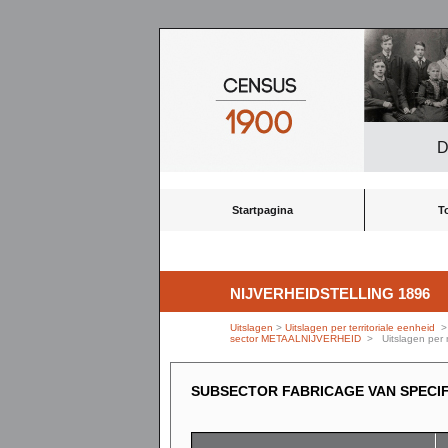
D
Startpagina
T
NIJVERHEIDSTELLING 1896
Uitslagen
>
Uitslagen per territoriale eenheid
sector METAALNIJVERHEID
> Uitslagen per n
SUBSECTOR FABRICAGE VAN SPECI