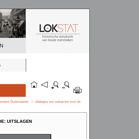
EN
n
dissement Oudenaarde
>
Uitslagen per subsector voor de
E: UITSLAGEN