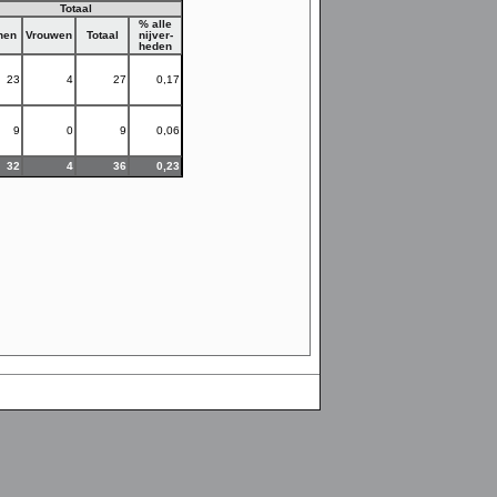
Totaal
% alle
nen
Vrouwen
Totaal
nijver-
heden
23
4
27
0,17
9
0
9
0,06
32
4
36
0,23