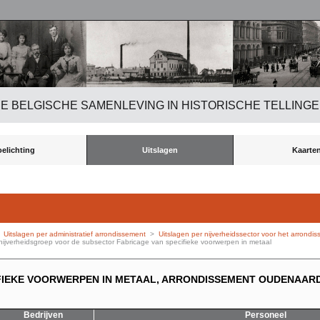
E BELGISCHE SAMENLEVING IN HISTORISCHE TELLING
oelichting
Uitslagen
Kaarte
>
Uitslagen per administratief arrondissement
>
Uitslagen per nijverheidssector voor het arron
ijverheidsgroep voor de subsector Fabricage van specifieke voorwerpen in metaal
FIEKE VOORWERPEN IN METAAL, ARRONDISSEMENT OUDENAARD
Bedrijven
Personeel