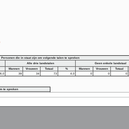
)
Personen die in staat zijn om volgende talen te spreken
Alle drie landstalen
Geen enkele landstaal
Mannen
Vrouwen
Totaal
%
Mannen
Vrouwen
Totaal
6,0
39
34
73
4,0
0
0
0
om te spreken
Twee landstalen
nen
Vrouwen
Totaal
%
507
547
1054
59,5