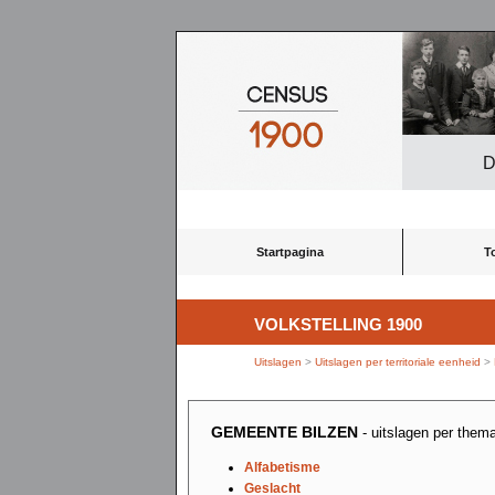
D
Startpagina
T
VOLKSTELLING 1900
Uitslagen
>
Uitslagen per territoriale eenheid
>
GEMEENTE BILZEN
- uitslagen per them
Alfabetisme
Geslacht