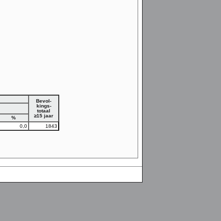
Bevol-
kings-
totaal
≥15 jaar
%
0,0
1843