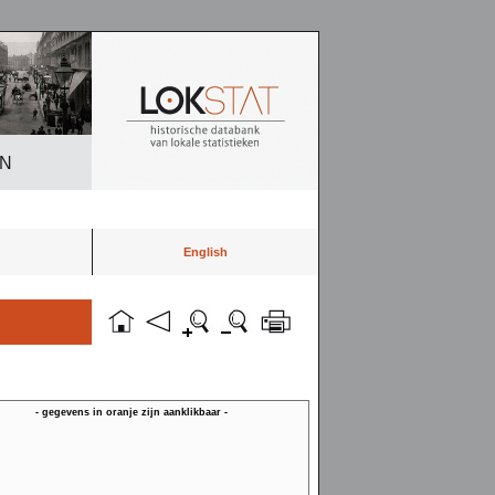
EN
English
- gegevens in oranje zijn aanklikbaar -