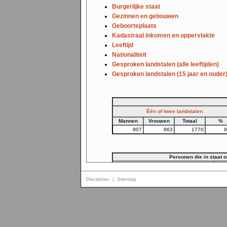
Burgerlijke staat
Gezinnen en gebouwen
Geboorteplaats
Kadastraal inkomen en oppervlakte
Leeftijd
Nationaliteit
Gesproken landstalen (alle leeftijden)
Gesproken landstalen (15 jaar en ouder
Één of twee landstalen
Mannen
Vrouwen
Totaal
%
907
863
1770
9
Personen die in staat 
Uitsluitend één landstaal
Mannen
Vrouwen
Totaal
%
Man
Disclaimer
|
Sitemap
400
316
716
40,5