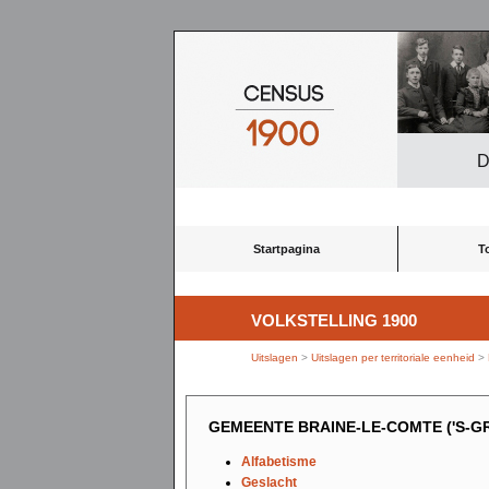
D
Startpagina
T
VOLKSTELLING 1900
Uitslagen
>
Uitslagen per territoriale eenheid
>
GEMEENTE BRAINE-LE-COMTE ('S-
Alfabetisme
Geslacht