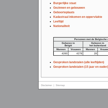
Burgerlijke staat
Gezinnen en gebouwen
Geboorteplaats
Kadastraal inkomen en oppervlakte
Leeftijd
Nationaliteit
Personen met de Belgische na
Geboren in
Geboren in
België
het buitenland
Mannen
Vrouwen
Mannen
Vrouw
4260
4278
28
Gesproken landstalen (alle leeftijden)
Gesproken landstalen (15 jaar en ouder
Disclaimer
|
Sitemap