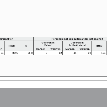
tionaliteit
Personen met een buitenlandse nationaliteit
Geboren in
Geboren in
België
het buitenland
Totaal
%
Totaal
en
Mannen
Vrouwen
Mannen
Vrouwen
24
8590
98,8
9
12
44
39
104
)