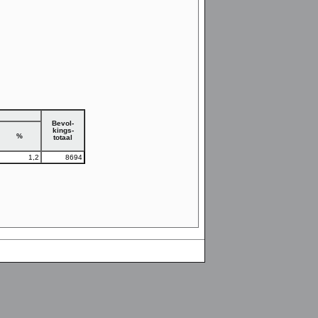
Bevol-
kings-
%
totaal
1,2
8694