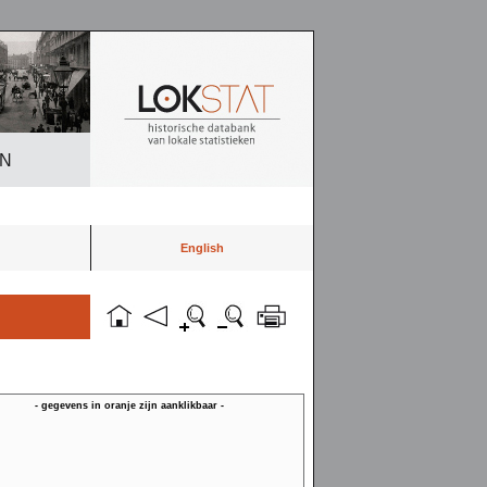
EN
English
- gegevens in oranje zijn aanklikbaar -