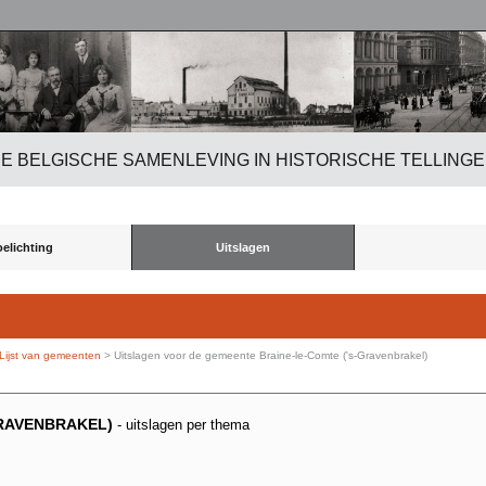
E BELGISCHE SAMENLEVING IN HISTORISCHE TELLING
oelichting
Uitslagen
Lijst van gemeenten
> Uitslagen voor de gemeente Braine-le-Comte ('s-Gravenbrakel)
GRAVENBRAKEL)
- uitslagen per thema