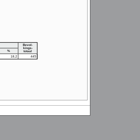
Bevol-
kings-
%
totaal
18,2
445