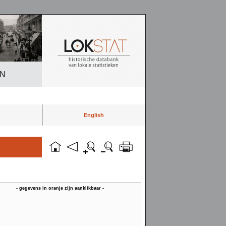
EN
English
- gegevens in oranje zijn aanklikbaar -