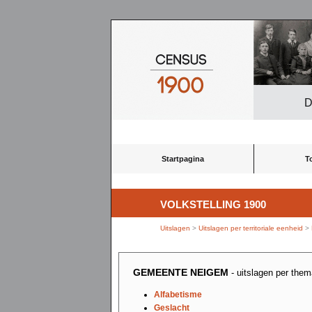
D
Startpagina
T
VOLKSTELLING 1900
Uitslagen
>
Uitslagen per territoriale eenheid
>
GEMEENTE NEIGEM
- uitslagen per the
Alfabetisme
Geslacht