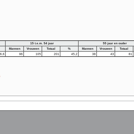
15 t.e.m. 54 jaar
55 jaar en ouder
Mannen
Vrouwen
Totaal
%
Mannen
Vrouwen
Totaal
6,6
96
105
201
45,2
38
43
81
)