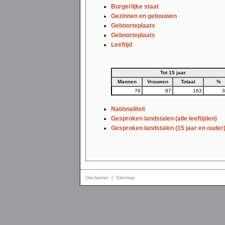
Burgerlijke staat
Gezinnen en gebouwen
Geboorteplaats
Geboorteplaats
Leeftijd
Tot 15 jaar
Mannen
Vrouwen
Totaal
%
76
87
163
3
Nationaliteit
Gesproken landstalen (alle leeftijden)
Gesproken landstalen (15 jaar en ouder
Disclaimer
|
Sitemap