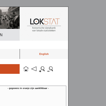
EN
English
- gegevens in oranje zijn aanklikbaar -