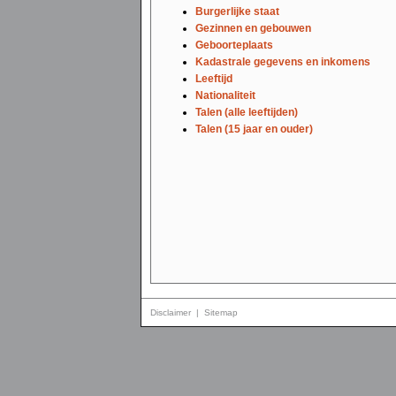
Burgerlijke staat
Gezinnen en gebouwen
Geboorteplaats
Kadastrale gegevens en inkomens
Leeftijd
Nationaliteit
Talen (alle leeftijden)
Talen (15 jaar en ouder)
Disclaimer
|
Sitemap