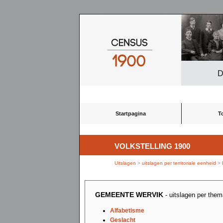
D
Startpagina
T
VOLKSTELLING 1900
Uitslagen
>
uitslagen per territoriale eenheid
>
GEMEENTE WERVIK
- uitslagen per the
Alfabetisme
Geslacht