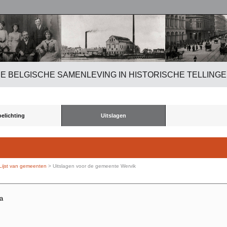
E BELGISCHE SAMENLEVING IN HISTORISCHE TELLING
oelichting
Uitslagen
Lijst van gemeenten
> Uitslagen voor de gemeente Wervik
ma