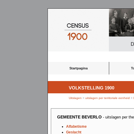
D
Startpagina
T
VOLKSTELLING 1900
Uitslagen
>
uitslagen per territoriale eenheid
>
GEMEENTE BEVERLO
- uitslagen per t
Alfabetisme
Geslacht