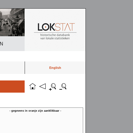
EN
English
- gegevens in oranje zijn aanklikbaar -