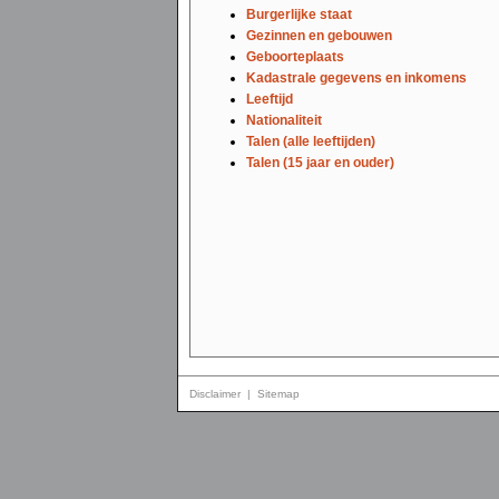
Burgerlijke staat
Gezinnen en gebouwen
Geboorteplaats
Kadastrale gegevens en inkomens
Leeftijd
Nationaliteit
Talen (alle leeftijden)
Talen (15 jaar en ouder)
Disclaimer
|
Sitemap