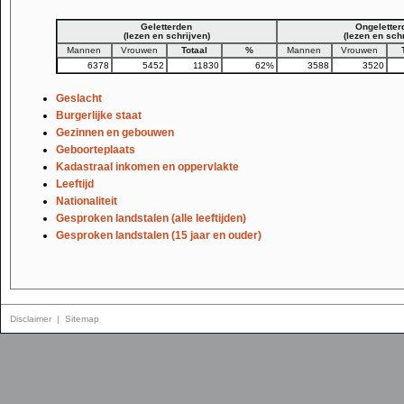
Geletterden
Ongeletter
(lezen en schrijven)
(lezen en sch
Mannen
Vrouwen
Totaal
%
Mannen
Vrouwen
6378
5452
11830
62%
3588
3520
Geslacht
Burgerlijke staat
Gezinnen en gebouwen
Geboorteplaats
Kadastraal inkomen en oppervlakte
Leeftijd
Nationaliteit
Gesproken landstalen (alle leeftijden)
Gesproken landstalen (15 jaar en ouder)
Disclaimer
|
Sitemap