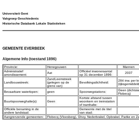
Universiteit Gent
Vakgroep Geschiedenis
Historische Databank Lokale Statistieken
GEMEENTE EVERBEEK
Algemene Info (toestand 1896)
Provincie:
Henegouwen
Mannen
Administratief
Officiëel inwoneraantal
Aat
2037
arrondissement:
op 31 december 1896:
ZandLeemstreek
284 inw. per k
Landbouwstreek:
(gelegen op de
Bevolkingsdichtheid:
(rijksgemiddel
grens van)
Geen (dichtst
Bevaarbare waterlopen:
geen
Spoorwegstations:
Flobecq)
Kortste afstand tussen
Buurtspoorweghalte(s):
Geen
woonkern en treinstation
of tramhalte:
Officiële benaming in de
Gemeente met de titel
andere landstaal:
van stad:
Aangrenzende gemeenten:
Flobecq (Vloesberg)
,
Ghoy
,
Nederbrakel
,
Opbrakel
,
Parike
en
Za