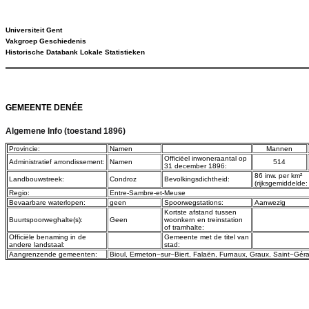
Universiteit Gent
Vakgroep Geschiedenis
Historische Databank Lokale Statistieken
GEMEENTE DENÉE
Algemene Info (toestand 1896)
Provincie:
Namen
Mannen
Officiëel inwoneraantal op
Administratief arrondissement:
Namen
514
31 december 1896:
86 inw. per km²
Landbouwstreek:
Condroz
Bevolkingsdichtheid:
(rijksgemiddelde:
Regio:
Entre-Sambre-et-Meuse
Bevaarbare waterlopen:
geen
Spoorwegstations:
Aanwezig
Kortste afstand tussen
Buurtspoorweghalte(s):
Geen
woonkern en treinstation
of tramhalte:
Officiële benaming in de
Gemeente met de titel van
andere landstaal:
stad:
Aangrenzende gemeenten:
Bioul
,
Ermeton−sur−Biert
,
Falaën
,
Furnaux
,
Graux
,
Saint−Géra