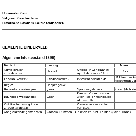
Universiteit Gent
Vakgroep Geschiedenis
Historische Databank Lokale Statistieken
GEMEENTE BINDERVELD
Algemene Info (toestand 1896)
Provincie:
Limburg
Mannen
Administratief
Officiëel inwoneraantal
Hasselt
229
arrondissement:
op 31 december 1896:
117 inw. per k
Landbouwstreek:
Zandleemstreek
Bevolkingsdichtheid:
(rijksgemiddel
Regio:
Haspengouw
Bevaarbare waterlopen:
geen
Spoorwegstations:
Geen (dichtste
Kortste afstand tussen
Buurtspoorweghalte(s):
Geen
woonkern en treinstation
of tramhalte:
Officiële benaming in de
Gemeente met de titel
andere landstaal:
van stad:
Aangrenzende gemeenten:
Gorsem
,
Rummen
,
Runkelen
en
Sint−Truiden (Saint−Trond)