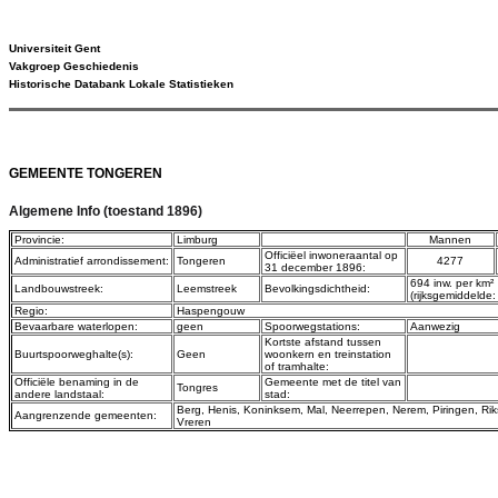
Universiteit Gent
Vakgroep Geschiedenis
Historische Databank Lokale Statistieken
GEMEENTE TONGEREN
Algemene Info (toestand 1896)
Provincie:
Limburg
Mannen
Officiëel inwoneraantal op
Administratief arrondissement:
Tongeren
4277
31 december 1896:
694 inw. per km²
Landbouwstreek:
Leemstreek
Bevolkingsdichtheid:
(rijksgemiddelde:
Regio:
Haspengouw
Bevaarbare waterlopen:
geen
Spoorwegstations:
Aanwezig
Kortste afstand tussen
Buurtspoorweghalte(s):
Geen
woonkern en treinstation
of tramhalte:
Officiële benaming in de
Gemeente met de titel van
Tongres
andere landstaal:
stad:
Berg
,
Henis
,
Koninksem
,
Mal
,
Neerrepen
,
Nerem
,
Piringen
,
Rik
Aangrenzende gemeenten:
Vreren