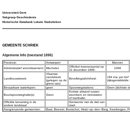
Universiteit Gent
Vakgroep Geschiedenis
Historische Databank Lokale Statistieken
GEMEENTE SCHRIEK
Algemene Info (toestand 1896)
Provincie:
Antwerpen
Mannen
Officiëel inwoneraantal op
Administratief arrondissement:
Mechelen
1068
31 december 1896:
Vlaamse
zandstreek
194 inw. per km²
Landbouwstreek:
Bevolkingsdichtheid:
(gelegen op de
(rijksgemiddelde:
grens van)
Bevaarbare waterlopen:
geen
Spoorwegstations:
Geen (dichtste s
Kortste afstand tussen
Buurtspoorweghalte(s):
Geen
woonkern en treinstation
of tramhalte:
Officiële benaming in de
Gemeente met de titel van
andere landstaal:
stad:
Aangrenzende gemeenten:
Baal
,
Beerzel
,
Booischot
,
Heist−op−den−Berg
,
Keerbergen
,
P