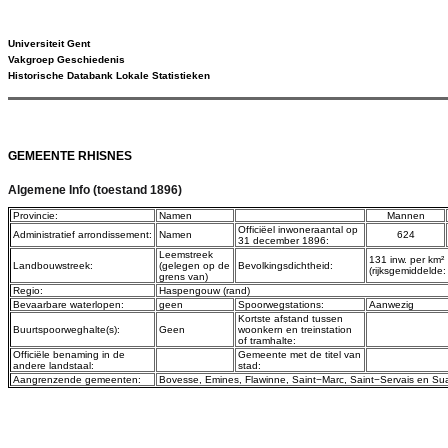
Universiteit Gent
Vakgroep Geschiedenis
Historische Databank Lokale Statistieken
GEMEENTE RHISNES
Algemene Info (toestand 1896)
Provincie:
Namen
Mannen
Officiëel inwoneraantal op
Administratief arrondissement:
Namen
624
31 december 1896:
Leemstreek
131 inw. per km²
Landbouwstreek:
(gelegen op de
Bevolkingsdichtheid:
(rijksgemiddelde:
grens van)
Regio:
Haspengouw (rand)
Bevaarbare waterlopen:
geen
Spoorwegstations:
Aanwezig
Kortste afstand tussen
Buurtspoorweghalte(s):
Geen
woonkern en treinstation
of tramhalte:
Officiële benaming in de
Gemeente met de titel van
andere landstaal:
stad:
Aangrenzende gemeenten:
Bovesse
,
Emines
,
Flawinne
,
Saint−Marc
,
Saint−Servais
en
Sua