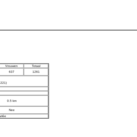
Vrouwen
Totaal
637
1261
 221)
0.5 km
Nee
rlée