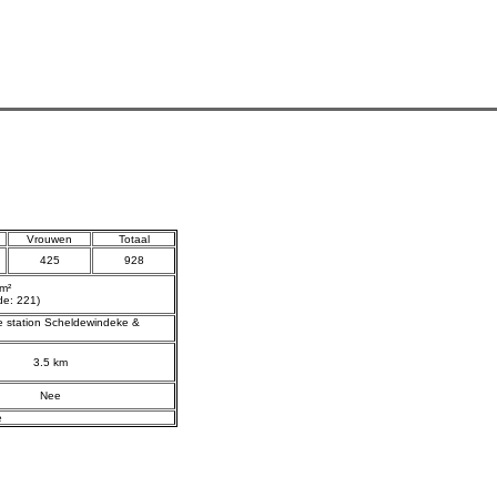
Vrouwen
Totaal
425
928
km²
de: 221)
e station Scheldewindeke &
3.5 km
Nee
e