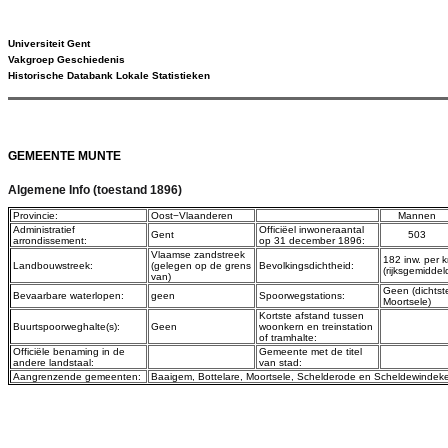
Universiteit Gent
Vakgroep Geschiedenis
Historische Databank Lokale Statistieken
GEMEENTE MUNTE
Algemene Info (toestand 1896)
Provincie:
Oost−Vlaanderen
Mannen
Administratief
Officiëel inwoneraantal
Gent
503
arrondissement:
op 31 december 1896:
Vlaamse zandstreek
182 inw. per 
Landbouwstreek:
(gelegen op de grens
Bevolkingsdichtheid:
(rijksgemiddel
van)
Geen (dichtst
Bevaarbare waterlopen:
geen
Spoorwegstations:
Moortsele)
Kortste afstand tussen
Buurtspoorweghalte(s):
Geen
woonkern en treinstation
of tramhalte:
Officiële benaming in de
Gemeente met de titel
andere landstaal:
van stad:
Aangrenzende gemeenten:
Baaigem
,
Bottelare
,
Moortsele
,
Schelderode
en
Scheldewindek