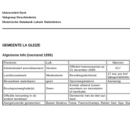
Universiteit Gent
Vakgroep Geschiedenis
Historische Databank Lokale Statistieken
GEMEENTE LA GLEIZE
Algemene Info (toestand 1896)
Provincie:
Luik
Mannen
Officiëel inwoneraantal op
Administratief arrondissement:
Verviers
617
31 december 1896:
27 inw. per km²
Landbouwstreek:
Weidestreek
Bevolkingsdichtheid:
(rijksgemiddelde
Bevaarbare waterlopen:
geen
Spoorwegstations:
Aanwezig
Kortste afstand tussen
Buurtspoorweghalte(s):
Geen
woonkern en treinstation
of tramhalte:
Officiële benaming in de
Gemeente met de titel van
andere landstaal:
stad:
Aangrenzende gemeenten:
Basse−Bodeux
,
Fosse
,
Francorchamps
,
Rahier
,
Sart
,
Spa
,
Sta