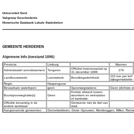
Universiteit Gent
Vakgroep Geschiedenis
Historische Databank Lokale Statistieken
GEMEENTE HERDEREN
Algemene Info (toestand 1896)
Provincie:
Limburg
Mannen
Officiëel inwoneraantal op
Administratief arrondissement:
Tongeren
279
31 december 1896:
110 inw. per km²
Landbouwstreek:
Leemstreek
Bevolkingsdichtheid:
(rijksgemiddelde:
Regio:
Haspengouw
Bevaarbare waterlopen:
geen
Spoorwegstations:
Geen (dichtste s
Kortste afstand tussen
Buurtspoorweghalte(s):
Geen
woonkern en treinstation
of tramhalte:
Officiële benaming in de
Gemeente met de titel van
andere landstaal:
stad:
Aangrenzende gemeenten:
Genoelselderen
,
Grote−Spouwen
,
Membruggen
,
Millen
,
Riems