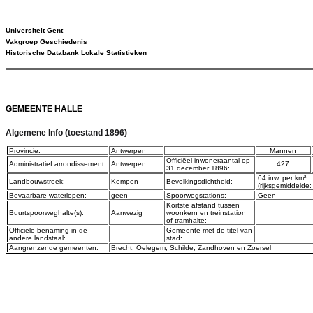
Universiteit Gent
Vakgroep Geschiedenis
Historische Databank Lokale Statistieken
GEMEENTE HALLE
Algemene Info (toestand 1896)
Provincie:
Antwerpen
Mannen
Officiëel inwoneraantal op
Administratief arrondissement:
Antwerpen
427
31 december 1896:
64 inw. per km²
Landbouwstreek:
Kempen
Bevolkingsdichtheid:
(rijksgemiddelde:
Bevaarbare waterlopen:
geen
Spoorwegstations:
Geen
Kortste afstand tussen
Buurtspoorweghalte(s):
Aanwezig
woonkern en treinstation
of tramhalte:
Officiële benaming in de
Gemeente met de titel van
andere landstaal:
stad:
Aangrenzende gemeenten:
Brecht
,
Oelegem
,
Schilde
,
Zandhoven
en
Zoersel