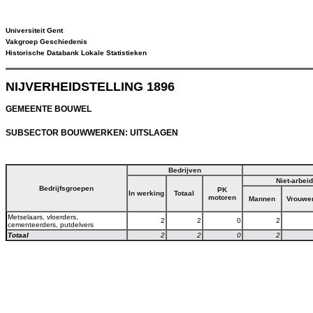
Universiteit Gent
Vakgroep Geschiedenis
Historische Databank Lokale Statistieken
NIJVERHEIDSTELLING 1896
GEMEENTE BOUWEL
SUBSECTOR BOUWWERKEN: UITSLAGEN
Bedrijven
Niet-arbei
Bedrijfsgroepen
PK
In werking
Totaal
motoren
Mannen
Vrouwe
Metselaars, vloerders,
2
2
0
2
cementeerders, putdelvers
Totaal
2
2
0
2