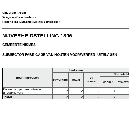
Universiteit Gent
Vakgroep Geschiedenis
Historische Databank Lokale Statistieken
NIJVERHEIDSTELLING 1896
GEMEENTE NISMES
SUBSECTOR FABRICAGE VAN HOUTEN VOORWERPEN: UITSLAGEN
Bedrijven
Niet-arbei
Bedrijfsgroepen
PK
In werking
Totaal
motoren
Mannen
Vrouwe
Kurken stoppen en artikelen
2
2
0
1
(produktie van)
Totaal
2
2
0
1