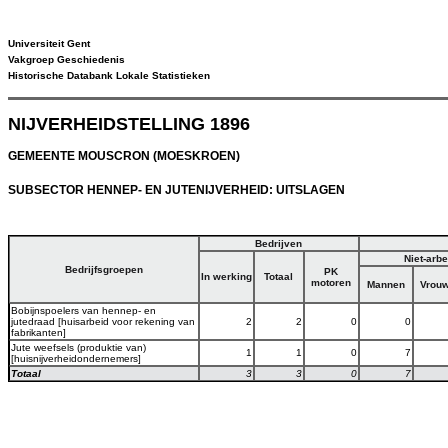
Universiteit Gent
Vakgroep Geschiedenis
Historische Databank Lokale Statistieken
NIJVERHEIDSTELLING 1896
GEMEENTE MOUSCRON (MOESKROEN)
SUBSECTOR HENNEP- EN JUTENIJVERHEID: UITSLAGEN
Bedrijven
Niet-arb
Bedrijfsgroepen
PK
In werking
Totaal
motoren
Mannen
Vrou
Bobijnspoelers van hennep- en
jutedraad [huisarbeid voor rekening van
2
2
0
0
fabrikanten]
Jute weefsels (produktie van)
1
1
0
7
[huisnijverheidondernemers]
Totaal
3
3
0
7