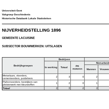
Universiteit Gent
Vakgroep Geschiedenis
Historische Databank Lokale Statistieken
NIJVERHEIDSTELLING 1896
GEMEENTE LACUISINE
SUBSECTOR BOUWWERKEN: UITSLAGEN
Bedrijven
Niet-arbei
Bedrijfsgroepen
PK
In werking
Totaal
motoren
Mannen
Vrouwe
Metselaars, vloerders,
2
3
0
2
cementeerders, putdelvers
Plafonneerders; bestrijkers van
1
2
0
1
pleisterwerk met kleurstoffen
Totaal
3
5
0
3